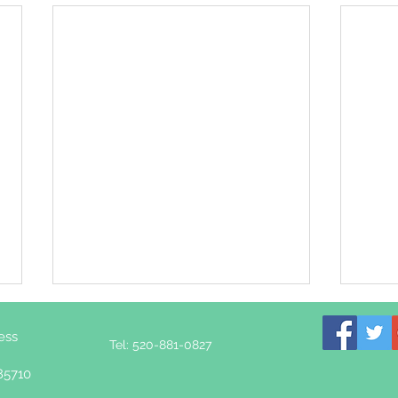
ess
Tel: 520-881-0827
85710