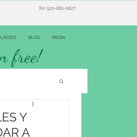
Tel: 520-881-0827
LASSES
BLOG
MEDIA
n free!
ES Y
AR A