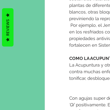
plantas de diferent
blancos, otras bloq
previniendo la repr
REVIEWS
 Por ejemplo, el Je
en los resfriados c
propiedades antivira
fortalecen en Siste
COMO LA ACUPUN
La Acupuntura y otr
contra muchas enfe
tonificar, desbloque
Con agujas super de
‘Qi’
 positivamente. E