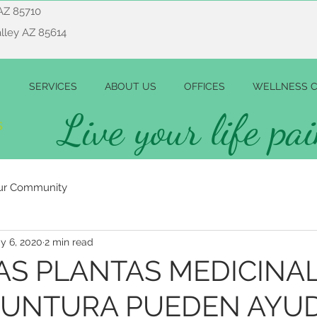
AZ 85710
alley AZ 85614
SERVICES
ABOUT US
OFFICES
WELLNESS C
Live your life pai
ur Community
y 6, 2020
2 min read
S PLANTAS MEDICINAL
PUNTURA PUEDEN AYUD