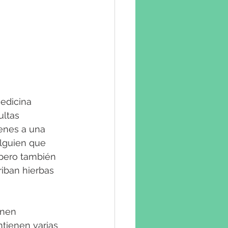
edicina 
ultas 
ienes a una 
alguien que 
 pero también 
riban hierbas 
enen 
tienen varias 