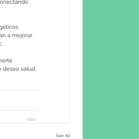
 conectando 
an a mejorar 
. 
nerte 
e deseo salud, 
See All