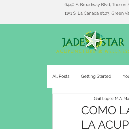
6440 E. Broadway Blvd, Tucson 
1151 S. La Canada #103, Green V
All Posts
Getting Started
Yo
Gail Lopez M.A.
Ma
COMO LA
LA ACU