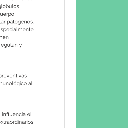
globulos 
cuerpo 
lar patogenos. 
(especialmente 
enen 
regulan y 
preventivas 
munológico al 
influencia el 
xtraordinarios 