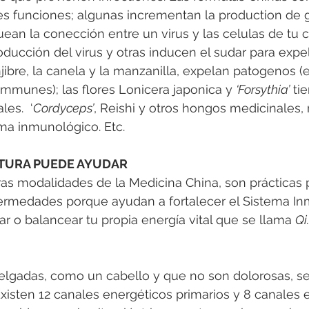
es funciones; algunas incrementan la production de 
uean la conección entre un virus y las celulas de tu 
oducción del virus y otras inducen el sudar para expe
njibre, la canela y la manzanilla, expelan patogenos 
ommunes); las flores Lonicera japonica y 
‘Forsythia’
 ti
les.  ‘
Cordyceps’
, Reishi y otros hongos medicinales, 
ma inmunológico. Etc.
TURA PUEDE AYUDAR
as modalidades de la Medicina China, son prácticas 
rmedades porque ayudan a fortalecer el Sistema In
ar o balancear tu propia energía vital que se llama 
Qi.
lgadas, como un cabello y que no son dolorosas, se 
xisten 12 canales energéticos primarios y 8 canales e